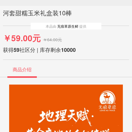
河套甜糯玉米礼盒装10棒
本品由
无痕草原生鲜
提供
￥59.00元
￥64.00元
获得
社区分 | 库存剩余
59
10000
商品介绍